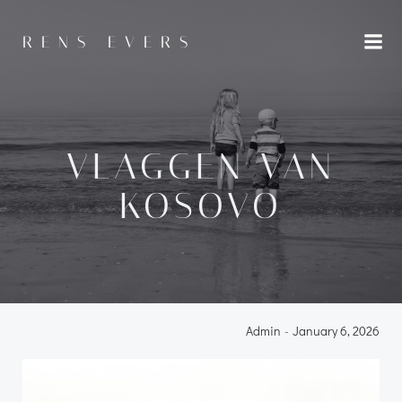
Skip
to
RENS EVERS
content
VLAGGEN VAN
KOSOVO
Admin
-
January 6, 2026